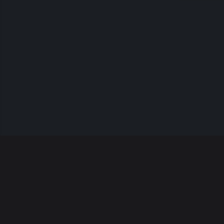
Casino Les Trois Ilets