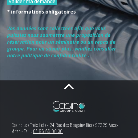
Valider ma demande
* informations obligatoires
Vos données sont collectées afin que vous
puissiez nous soumettre une proposition de
réservation pour un séminaire ou un repas de
groupe. Pour en savoir plus, veuillez consulter
notre politique de confidentialité .
Casino Les Trois Ilets -
24 Rue des Bougainvilliers
97229
Anse-
Mitan
-
Tel. :
05 96 66 00 30