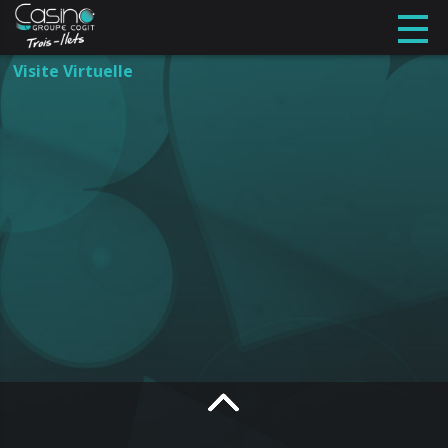
Visite Virtuelle