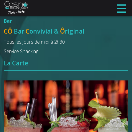
Bar
CÔ
Bar
C
onvivial &
Ô
riginal
Tous les jours de midi à 2h30
Service Snacking
La Carte