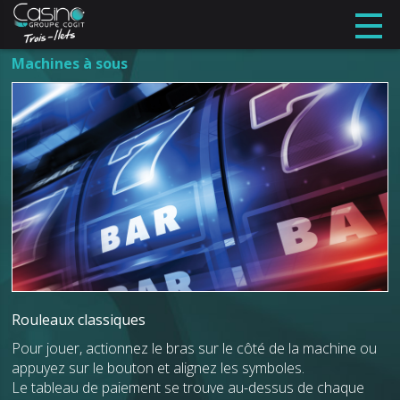
Machines à sous
Rouleaux classiques
Pour jouer, actionnez le bras sur le côté de la machine ou
appuyez sur le bouton et alignez les symboles.
Le tableau de paiement se trouve au-dessus de chaque